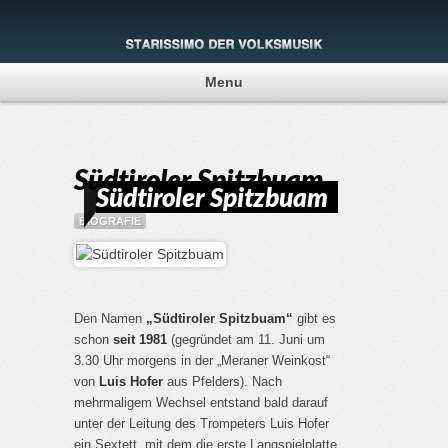
Menu
Südtiroler Spitzbuam
Südtiroler Spitzbuam
BIOGRAFIE
Den Namen
„Südtiroler Spitzbuam“
gibt es
schon
seit 1981
(gegründet am 11. Juni um
3.30 Uhr morgens in der „Meraner Weinkost“
von
Luis Hofer
aus Pfelders). Nach
mehrmaligem Wechsel entstand bald darauf
unter der Leitung des Trompeters Luis Hofer
ein Sextett, mit dem die erste Langspielplatte