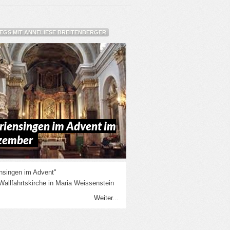
GS MIT ANNELIESE BREITENBERGER
iensingen im Advent im
zember
nsingen im Advent"
 Wallfahrtskirche in Maria Weissenstein
Weiter...