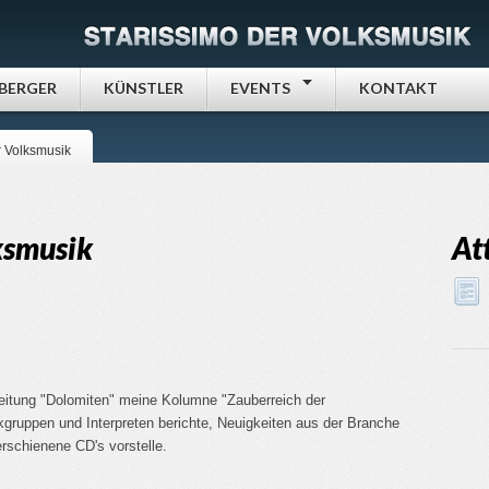
NBERGER
KÜNSTLER
EVENTS
KONTAKT
r Volksmusik
ksmusik
At
eitung "Dolomiten" meine Kolumne "Zauberreich der
ikgruppen und Interpreten berichte, Neuigkeiten aus der Branche
rschienene CD's vorstelle.