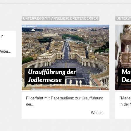
UNTERWEGS MIT ANNELIESE BREITENBERGER
UNTERWE
n"
eiter...
Uraufführung der
Mar
Jodlermesse
De
Pilgerfahrt mit Papstaudienz zur Uraufführung
"Marie
der...
in der
Weiter...