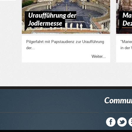
Uraufführung der
Mar
Jodlermesse
De
Pilgerfahrt mit Papstaudienz zur Uraufführung
"Marie
der...
in der
Weiter...
Commun
ook
Twitter
RSS