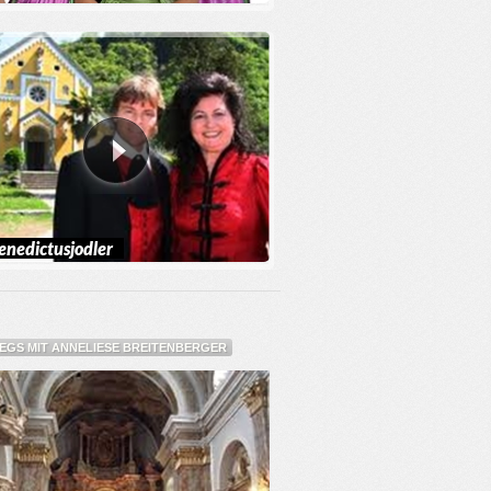
enedictusjodler
GS MIT ANNELIESE BREITENBERGER