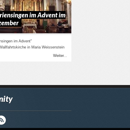
iensingen im Advent im
zember
nsingen im Advent"
 Wallfahrtskirche in Maria Weissenstein
Weiter...
ity