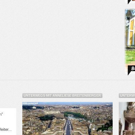
B
UNTERWEGS MIT ANNELIESE BREITENBERGER
UNTERWE
n"
eiter...