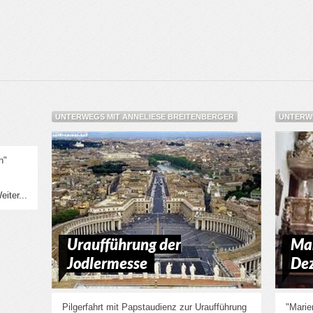
UNTERWEGS MIT ANNELIESE BREITENBERGER
UNTERWE
n"
eiter...
Uraufführung der
Mar
Jodlermesse
De
Pilgerfahrt mit Papstaudienz zur Uraufführung
"Marie