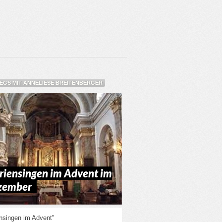
GS MIT ANNELIESE BREITENBERGER
iensingen im Advent im
zember
nsingen im Advent"