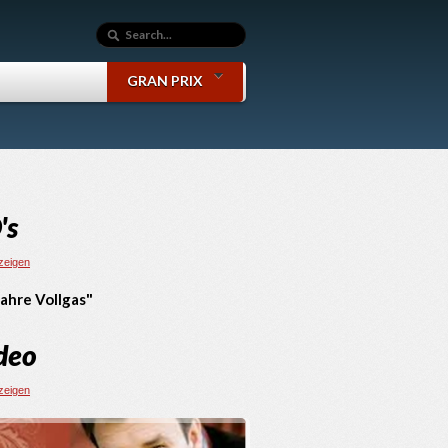
GRAN PRIX
's
nzeigen
Jahre Vollgas"
deo
nzeigen